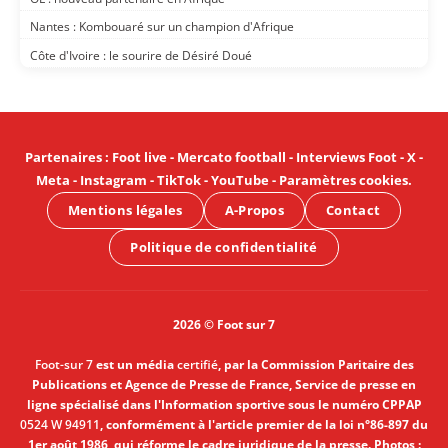
Nantes : Kombouaré sur un champion d'Afrique
Côte d'Ivoire : le sourire de Désiré Doué
Partenaires
:
Foot live
-
Mercato football
-
Interviews Foot
-
X
-
Meta
-
Instagram
-
TikTok
-
YouTube
-
Paramètres cookies
.
Mentions légales
A-Propos
Contact
Politique de confidentialité
2026 © Foot sur 7
Foot-sur 7
est un média
certifié
, par la Commission Paritaire des
Publications et Agence de Presse de France, Service de presse en
ligne spécialisé dans l'Information sportive sous le numéro CPPAP
0524 W 94911
, conformément à l'article premier de la loi n°86-897 du
1er août 1986, qui réforme le cadre juridique de la presse. Photos :