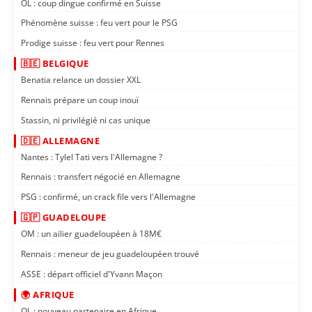
OL : coup dingue confirmé en Suisse
Phénomène suisse : feu vert pour le PSG
Prodige suisse : feu vert pour Rennes
🇧🇪 BELGIQUE
Benatia relance un dossier XXL
Rennais prépare un coup inouï
Stassin, ni privilégié ni cas unique
🇩🇪 ALLEMAGNE
Nantes : Tylel Tati vers l'Allemagne ?
Rennais : transfert négocié en Allemagne
PSG : confirmé, un crack file vers l'Allemagne
🇬🇵 GUADELOUPE
OM : un ailier guadeloupéen à 18M€
Rennais : meneur de jeu guadeloupéen trouvé
ASSE : départ officiel d'Yvann Maçon
🌍 AFRIQUE
OL : nouveau partenaire en Afrique