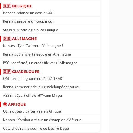
🇧🇪 BELGIQUE
Benatia relance un dossier XXL
Rennais prépare un coup inouï
Stassin, ni privilégié ni cas unique
🇩🇪 ALLEMAGNE
Nantes : Tylel Tati vers l'Allemagne ?
Rennais : transfert négocié en Allemagne
PSG : confirmé, un crack file vers l'Allemagne
🇬🇵 GUADELOUPE
OM : un ailier guadeloupéen à 18M€
Rennais : meneur de jeu guadeloupéen trouvé
ASSE : départ officiel d'Yvann Maçon
🌍 AFRIQUE
OL : nouveau partenaire en Afrique
Nantes : Kombouaré sur un champion d'Afrique
Côte d'Ivoire : le sourire de Désiré Doué