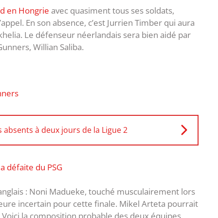
nd en Hongrie
avec quasiment tous ses soldats,
appel. En son absence, c’est Jurrien Timber qui aura
khelia. Le défenseur néerlandais sera bien aidé par
Gunners, Willian Saliba.
nners
s absents à deux jours de la Ligue 2
la défaite du PSG
 anglais : Noni Madueke, touché musculairement lors
e incertain pour cette finale. Mikel Arteta pourrait
s. Voici la composition probable des deux équipes.