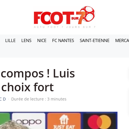
LILLE
LENS
NICE
FC NANTES
SAINT-ETIENNE
MERC
 compos ! Luis
choix fort
C D
·
Durée de lecture : 3 minutes