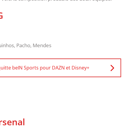
G
uinhos, Pacho, Mendes
quitte beIN Sports pour DAZN et Disney+
rsenal