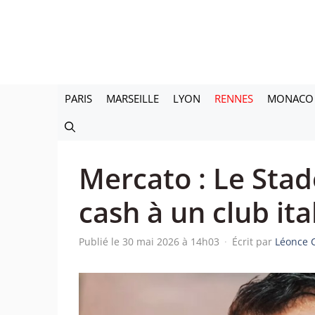
Aller
au
contenu
PARIS
MARSEILLE
LYON
RENNES
MONACO
Mercato : Le Sta
cash à un club it
Publié le 30 mai 2026 à 14h03
·
Écrit par
Léonce 