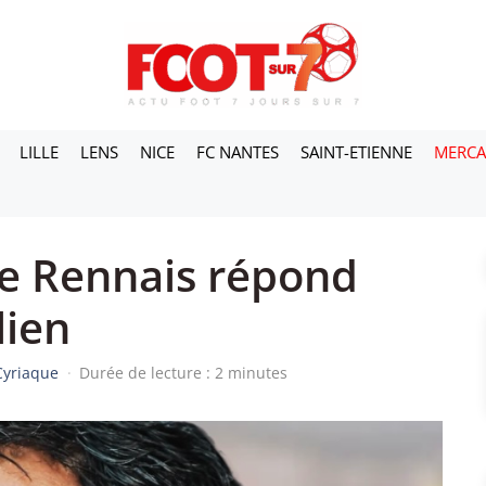
LILLE
LENS
NICE
FC NANTES
SAINT-ETIENNE
MERC
de Rennais répond
alien
Cyriaque
·
Durée de lecture : 2 minutes