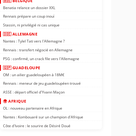
🇧🇪 BELGIQUE
Benatia relance un dossier XXL
Rennais prépare un coup inouï
Stassin, ni privilégié ni cas unique
🇩🇪 ALLEMAGNE
Nantes : Tylel Tati vers l'Allemagne ?
Rennais : transfert négocié en Allemagne
PSG : confirmé, un crack file vers l'Allemagne
🇬🇵 GUADELOUPE
OM : un ailier guadeloupéen à 18M€
Rennais : meneur de jeu guadeloupéen trouvé
ASSE : départ officiel d'Yvann Maçon
🌍 AFRIQUE
OL : nouveau partenaire en Afrique
Nantes : Kombouaré sur un champion d'Afrique
Côte d'Ivoire : le sourire de Désiré Doué