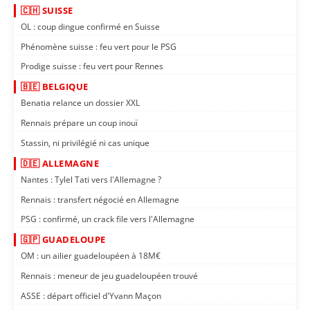
🇨🇭 SUISSE
OL : coup dingue confirmé en Suisse
Phénomène suisse : feu vert pour le PSG
Prodige suisse : feu vert pour Rennes
🇧🇪 BELGIQUE
Benatia relance un dossier XXL
Rennais prépare un coup inouï
Stassin, ni privilégié ni cas unique
🇩🇪 ALLEMAGNE
Nantes : Tylel Tati vers l'Allemagne ?
Rennais : transfert négocié en Allemagne
PSG : confirmé, un crack file vers l'Allemagne
🇬🇵 GUADELOUPE
OM : un ailier guadeloupéen à 18M€
Rennais : meneur de jeu guadeloupéen trouvé
ASSE : départ officiel d'Yvann Maçon