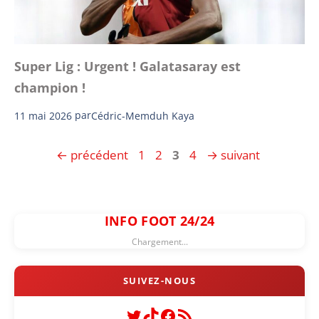
Super Lig : Urgent ! Galatasaray est
champion !
11 mai 2026
par
Cédric-Memduh Kaya
Page
Page
Page
Page
←
précédent
1
2
3
4
→
suivant
INFO FOOT 24/24
Chargement...
Twitter
TikTok
Facebook
Flux RSS