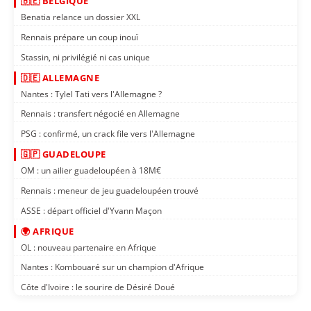
🇧🇪 BELGIQUE
Benatia relance un dossier XXL
Rennais prépare un coup inouï
Stassin, ni privilégié ni cas unique
🇩🇪 ALLEMAGNE
Nantes : Tylel Tati vers l'Allemagne ?
Rennais : transfert négocié en Allemagne
PSG : confirmé, un crack file vers l'Allemagne
🇬🇵 GUADELOUPE
OM : un ailier guadeloupéen à 18M€
Rennais : meneur de jeu guadeloupéen trouvé
ASSE : départ officiel d'Yvann Maçon
🌍 AFRIQUE
OL : nouveau partenaire en Afrique
Nantes : Kombouaré sur un champion d'Afrique
Côte d'Ivoire : le sourire de Désiré Doué