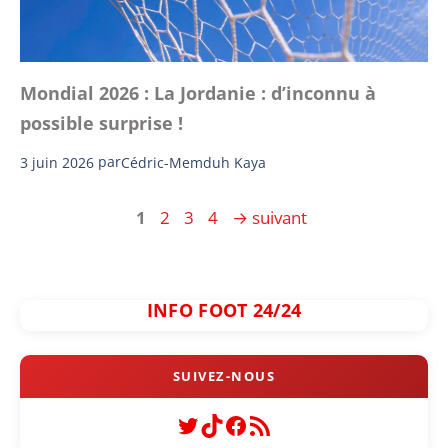
Mondial 2026 : La Jordanie : d’inconnu à
possible surprise !
3 juin 2026
par
Cédric-Memduh Kaya
Page
Page
Page
Page
1
2
3
4
→
suivant
INFO FOOT 24/24
Twitter
TikTok
Facebook
Flux RSS