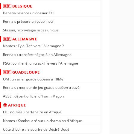
🇧🇪 BELGIQUE
Benatia relance un dossier XXL
Rennais prépare un coup inouï
Stassin, ni privilégié ni cas unique
🇩🇪 ALLEMAGNE
Nantes : Tylel Tati vers l'Allemagne ?
Rennais : transfert négocié en Allemagne
PSG : confirmé, un crack file vers l'Allemagne
🇬🇵 GUADELOUPE
OM : un ailier guadeloupéen à 18M€
Rennais : meneur de jeu guadeloupéen trouvé
ASSE : départ officiel d'Yvann Maçon
🌍 AFRIQUE
OL : nouveau partenaire en Afrique
Nantes : Kombouaré sur un champion d'Afrique
Côte d'Ivoire : le sourire de Désiré Doué