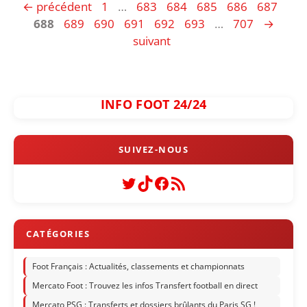
Page
Page
Page
Page
Page
Page
Pag
←
précédent
1
…
683
684
685
686
687
Page
Page
Page
Page
Page
Page
688
689
690
691
692
693
…
707
→
suivant
INFO FOOT 24/24
Twitter
TikTok
Facebook
Flux RSS
Foot Français : Actualités, classements et championnats
Mercato Foot : Trouvez les infos Transfert football en direct
Mercato PSG : Transferts et dossiers brûlants du Paris SG !