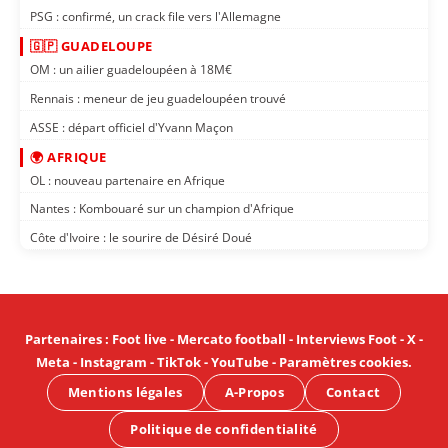
PSG : confirmé, un crack file vers l'Allemagne
🇬🇵 GUADELOUPE
OM : un ailier guadeloupéen à 18M€
Rennais : meneur de jeu guadeloupéen trouvé
ASSE : départ officiel d'Yvann Maçon
🌍 AFRIQUE
OL : nouveau partenaire en Afrique
Nantes : Kombouaré sur un champion d'Afrique
Côte d'Ivoire : le sourire de Désiré Doué
Partenaires
:
Foot live
-
Mercato football
-
Interviews Foot
-
X
-
Meta
-
Instagram
-
TikTok
-
YouTube
-
Paramètres cookies
.
Mentions légales
A-Propos
Contact
Politique de confidentialité