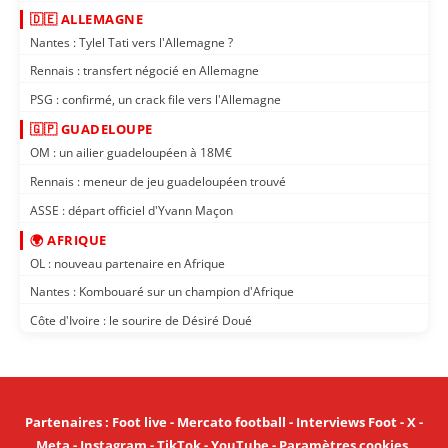
🇩🇪 ALLEMAGNE
Nantes : Tylel Tati vers l'Allemagne ?
Rennais : transfert négocié en Allemagne
PSG : confirmé, un crack file vers l'Allemagne
🇬🇵 GUADELOUPE
OM : un ailier guadeloupéen à 18M€
Rennais : meneur de jeu guadeloupéen trouvé
ASSE : départ officiel d'Yvann Maçon
🌍 AFRIQUE
OL : nouveau partenaire en Afrique
Nantes : Kombouaré sur un champion d'Afrique
Côte d'Ivoire : le sourire de Désiré Doué
Partenaires
:
Foot live
-
Mercato football
-
Interviews Foot
-
X
-
Meta
-
Instagram
-
TikTok
-
YouTube
-
Paramètres cookies
.