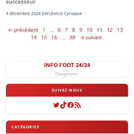
successeur
4 décembre 2024
par
Léonce Cyriaque
Page
Page
Page
Page
Page
Page
Page
Page
Page
Pa
←
précédent
1
…
6
7
8
9
10
11
12
13
Page
Page
Page
14
15
16
…
38
→
suivant
INFO FOOT 24/24
Chargement...
Twitter
TikTok
Facebook
Flux RSS