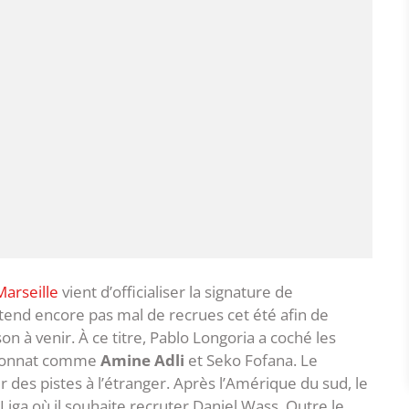
arseille
vient d’officialiser la signature de
ttend encore pas mal de recrues cet été afin de
son à venir. À ce titre, Pablo Longoria a coché les
pionnat comme
Amine Adli
et Seko Fofana. Le
r des pistes à l’étranger. Après l’Amérique du sud, le
Liga où il souhaite recruter Daniel Wass. Outre le