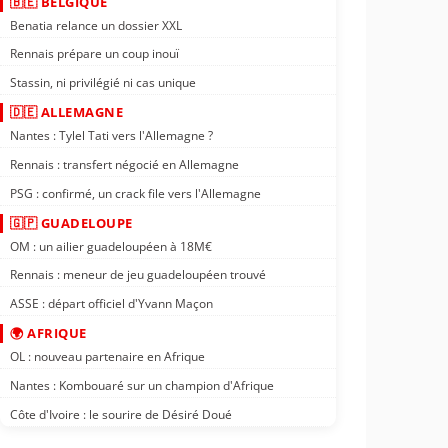
🇧🇪 BELGIQUE
Benatia relance un dossier XXL
Rennais prépare un coup inouï
Stassin, ni privilégié ni cas unique
🇩🇪 ALLEMAGNE
Nantes : Tylel Tati vers l'Allemagne ?
Rennais : transfert négocié en Allemagne
PSG : confirmé, un crack file vers l'Allemagne
🇬🇵 GUADELOUPE
OM : un ailier guadeloupéen à 18M€
Rennais : meneur de jeu guadeloupéen trouvé
ASSE : départ officiel d'Yvann Maçon
🌍 AFRIQUE
OL : nouveau partenaire en Afrique
Nantes : Kombouaré sur un champion d'Afrique
Côte d'Ivoire : le sourire de Désiré Doué