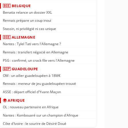
🇧🇪 BELGIQUE
Benatia relance un dossier XXL
Rennais prépare un coup inouï
Stassin, ni privilégié ni cas unique
🇩🇪 ALLEMAGNE
Nantes : Tylel Tati vers l'Allemagne ?
Rennais : transfert négocié en Allemagne
PSG : confirmé, un crack file vers l'Allemagne
🇬🇵 GUADELOUPE
OM : un ailier guadeloupéen à 18M€
Rennais : meneur de jeu guadeloupéen trouvé
ASSE : départ officiel d'Yvann Maçon
🌍 AFRIQUE
OL : nouveau partenaire en Afrique
Nantes : Kombouaré sur un champion d'Afrique
Côte d'Ivoire : le sourire de Désiré Doué