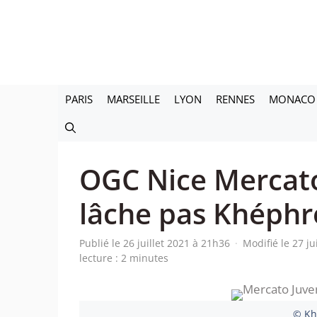
Aller
au
contenu
PARIS
MARSEILLE
LYON
RENNES
MONACO
OGC Nice Mercato 
lâche pas Khéph
Publié le 26 juillet 2021 à 21h36
·
Modifié le 27 ju
lecture : 2 minutes
© Kh