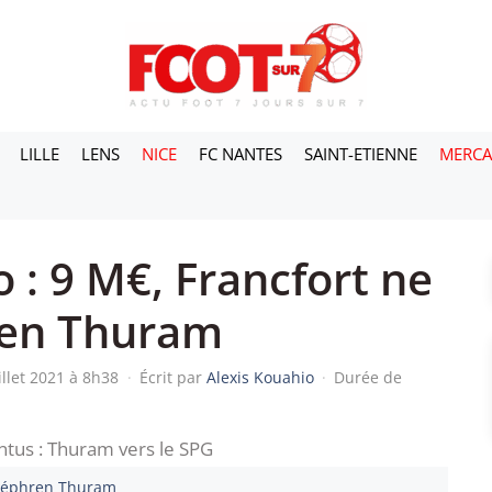
LILLE
LENS
NICE
FC NANTES
SAINT-ETIENNE
MERC
: 9 M€, Francfort ne
ren Thuram
illet 2021 à 8h38
·
Écrit par
Alexis Kouahio
·
Durée de
éphren Thuram