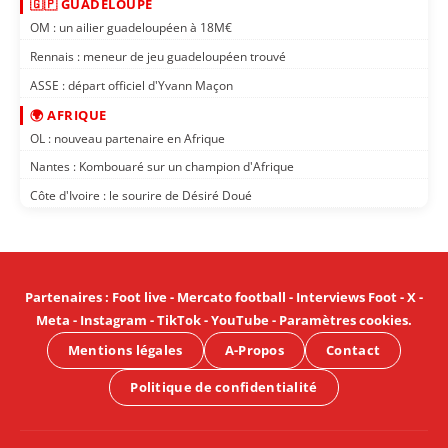
🇬🇵 GUADELOUPE
OM : un ailier guadeloupéen à 18M€
Rennais : meneur de jeu guadeloupéen trouvé
ASSE : départ officiel d'Yvann Maçon
🌍 AFRIQUE
OL : nouveau partenaire en Afrique
Nantes : Kombouaré sur un champion d'Afrique
Côte d'Ivoire : le sourire de Désiré Doué
Partenaires
:
Foot live
-
Mercato football
-
Interviews Foot
-
X
-
Meta
-
Instagram
-
TikTok
-
YouTube
-
Paramètres cookies
.
Mentions légales
A-Propos
Contact
Politique de confidentialité