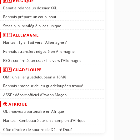
🇧🇪 BELGIQUE
Benatia relance un dossier XXL
Rennais prépare un coup inouï
Stassin, ni privilégié ni cas unique
🇩🇪 ALLEMAGNE
Nantes : Tylel Tati vers l'Allemagne ?
Rennais : transfert négocié en Allemagne
PSG : confirmé, un crack file vers l'Allemagne
🇬🇵 GUADELOUPE
OM : un ailier guadeloupéen à 18M€
Rennais : meneur de jeu guadeloupéen trouvé
ASSE : départ officiel d'Yvann Maçon
🌍 AFRIQUE
OL : nouveau partenaire en Afrique
Nantes : Kombouaré sur un champion d'Afrique
Côte d'Ivoire : le sourire de Désiré Doué