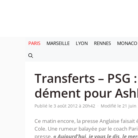
Aller
au
contenu
PARIS
MARSEILLE
LYON
RENNES
MONACO
Transferts – PSG :
dément pour Ashl
Publié le 3 août 2012 à 20h42
·
Modifié le 21 jui
Ce matin encore, la presse Anglaise faisait
Cole. Une rumeur balayée par le coach Pari
presse.
« Aujourd’hui, je vous le dis, le mer