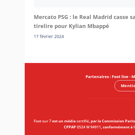
Mercato PSG : le Real Madrid casse s
tirelire pour Kylian Mbappé
17 février 2024
Partenaires
:
Foot live
-
M
Mentio
Foot-sur 7
est un média
certifié
, par la Commission Parit
CPPAP
0524 W 94911
, conformément à l'