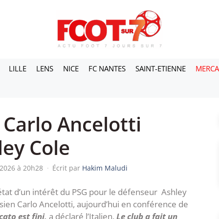
LILLE
LENS
NICE
FC NANTES
SAINT-ETIENNE
MERC
 Carlo Ancelotti
ey Cole
n 2026 à 20h28
·
Écrit par
Hakim Maludi
 état d’un intérêt du PSG pour le défenseur Ashley
sien Carlo Ancelotti, aujourd’hui en conférence de
cato est fini,
a déclaré l’Italien.
Le club a fait un