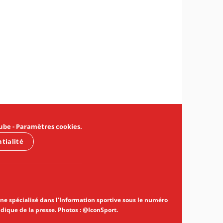
ube
-
Paramètres cookies
.
ntialité
gne spécialisé dans l'Information sportive sous le numéro
idique de la presse. Photos : @IconSport.