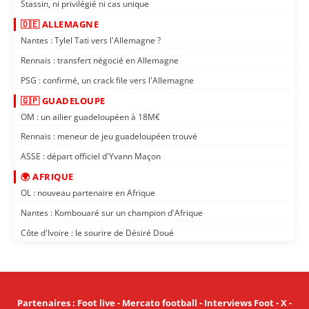
Stassin, ni privilégié ni cas unique
🇩🇪 ALLEMAGNE
Nantes : Tylel Tati vers l'Allemagne ?
Rennais : transfert négocié en Allemagne
PSG : confirmé, un crack file vers l'Allemagne
🇬🇵 GUADELOUPE
OM : un ailier guadeloupéen à 18M€
Rennais : meneur de jeu guadeloupéen trouvé
ASSE : départ officiel d'Yvann Maçon
🌍 AFRIQUE
OL : nouveau partenaire en Afrique
Nantes : Kombouaré sur un champion d'Afrique
Côte d'Ivoire : le sourire de Désiré Doué
Partenaires
:
Foot live
-
Mercato football
-
Interviews Foot
-
X
-