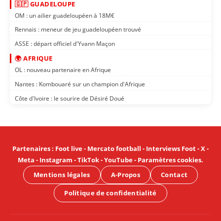
🇬🇵 GUADELOUPE
OM : un ailier guadeloupéen à 18M€
Rennais : meneur de jeu guadeloupéen trouvé
ASSE : départ officiel d'Yvann Maçon
🌍 AFRIQUE
OL : nouveau partenaire en Afrique
Nantes : Kombouaré sur un champion d'Afrique
Côte d'Ivoire : le sourire de Désiré Doué
Partenaires
:
Foot live
-
Mercato football
-
Interviews Foot
-
X
-
Meta
-
Instagram
-
TikTok
-
YouTube
-
Paramètres cookies
.
Mentions légales
A-Propos
Contact
Politique de confidentialité