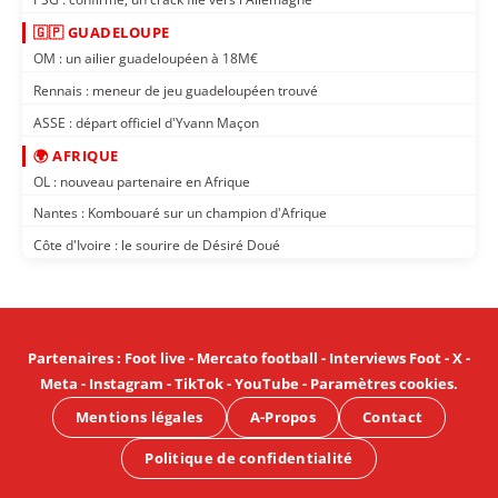
🇬🇵 GUADELOUPE
OM : un ailier guadeloupéen à 18M€
Rennais : meneur de jeu guadeloupéen trouvé
ASSE : départ officiel d'Yvann Maçon
🌍 AFRIQUE
OL : nouveau partenaire en Afrique
Nantes : Kombouaré sur un champion d'Afrique
Côte d'Ivoire : le sourire de Désiré Doué
Partenaires
:
Foot live
-
Mercato football
-
Interviews Foot
-
X
-
Meta
-
Instagram
-
TikTok
-
YouTube
-
Paramètres cookies
.
Mentions légales
A-Propos
Contact
Politique de confidentialité