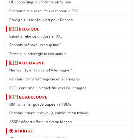
OL : coup dingue confirmé en Suisse
Phénomène suisse : feu vert pour le PSG
Prodige suisse : feu vert pour Rennes
🇧🇪 BELGIQUE
Benatia relance un dossier XXL
Rennais prépare un coup inouï
Stassin, ni privilégié ni cas unique
🇩🇪 ALLEMAGNE
Nantes : Tylel Tati vers l'Allemagne ?
Rennais : transfert négocié en Allemagne
PSG : confirmé, un crack file vers l'Allemagne
🇬🇵 GUADELOUPE
OM : un ailier guadeloupéen à 18M€
Rennais : meneur de jeu guadeloupéen trouvé
ASSE : départ officiel d'Yvann Maçon
🌍 AFRIQUE