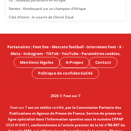
OL : nouveau partenaire en Afrique
Nantes : Kombouaré sur un champion d'Afrique
Côte d'Ivoire : le sourire de Désiré Doué
Partenaires
:
Foot live
-
Mercato football
-
Interviews Foot
-
X
-
Meta
-
Instagram
-
TikTok
-
YouTube
-
Paramètres cookies
.
Mentions légales
A-Propos
Contact
Politique de confidentialité
2026 © Foot sur 7
Foot-sur 7
est un média
certifié
, par la Commission Paritaire des
Publications et Agence de Presse de France, Service de presse en
ligne spécialisé dans l'Information sportive sous le numéro CPPAP
0524 W 94911
, conformément à l'article premier de la loi n°86-897 du
1er août 1986, qui réforme le cadre juridique de la presse. Photos :