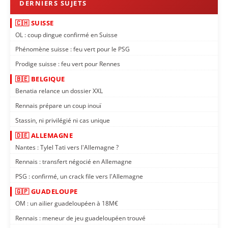
🇨🇭 SUISSE
OL : coup dingue confirmé en Suisse
Phénomène suisse : feu vert pour le PSG
Prodige suisse : feu vert pour Rennes
🇧🇪 BELGIQUE
Benatia relance un dossier XXL
Rennais prépare un coup inouï
Stassin, ni privilégié ni cas unique
🇩🇪 ALLEMAGNE
Nantes : Tylel Tati vers l'Allemagne ?
Rennais : transfert négocié en Allemagne
PSG : confirmé, un crack file vers l'Allemagne
🇬🇵 GUADELOUPE
OM : un ailier guadeloupéen à 18M€
Rennais : meneur de jeu guadeloupéen trouvé