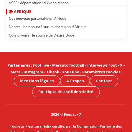
ASSE : départ officiel d'Yvann Maçon
🌍 AFRIQUE
OL : nouveau partenaire en Afrique
Nantes : Kombouaré sur un champion d'Afrique
Côte d'Ivoire : le sourire de Désiré Doué
Partenaires
:
Foot live
-
Mercato football
-
Interviews Foot
-
X
-
Meta
-
Instagram
-
TikTok
-
YouTube
-
Paramètres cookies
.
Mentions légales
A-Propos
Contact
Politique de confidentialité
2026 © Foot sur 7
Foot-sur 7
est un média
certifié
, par la Commission Paritaire des