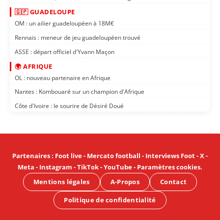
🇬🇵 GUADELOUPE
OM : un ailier guadeloupéen à 18M€
Rennais : meneur de jeu guadeloupéen trouvé
ASSE : départ officiel d'Yvann Maçon
🌍 AFRIQUE
OL : nouveau partenaire en Afrique
Nantes : Kombouaré sur un champion d'Afrique
Côte d'Ivoire : le sourire de Désiré Doué
Partenaires
:
Foot live
-
Mercato football
-
Interviews Foot
-
X
-
Meta
-
Instagram
-
TikTok
-
YouTube
-
Paramètres cookies
.
Mentions légales
A-Propos
Contact
Politique de confidentialité