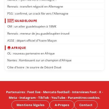
Rennais : transfert négocié en Allemagne
PSG : confirmé, un crack file vers l'Allemagne
🇬🇵 GUADELOUPE
OM : un ailier guadeloupéen à 18M€
Rennais : meneur de jeu guadeloupéen trouvé
ASSE : départ officiel d'Yvann Maçon
🌍 AFRIQUE
OL : nouveau partenaire en Afrique
Nantes : Kombouaré sur un champion d'Afrique
Côte d'Ivoire : le sourire de Désiré Doué
Partenaires
:
Foot live
-
Mercato football
-
Interviews Foot
-
X
-
Meta
-
Instagram
-
TikTok
-
YouTube
-
Paramètres cookies
.
Mentions légales
A-Propos
Contact