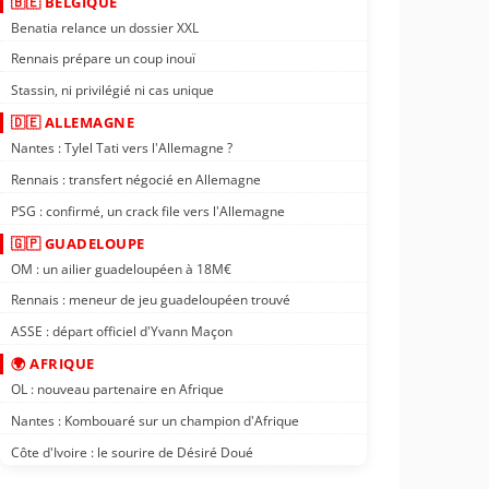
🇧🇪 BELGIQUE
Benatia relance un dossier XXL
Rennais prépare un coup inouï
Stassin, ni privilégié ni cas unique
🇩🇪 ALLEMAGNE
Nantes : Tylel Tati vers l'Allemagne ?
Rennais : transfert négocié en Allemagne
PSG : confirmé, un crack file vers l'Allemagne
🇬🇵 GUADELOUPE
OM : un ailier guadeloupéen à 18M€
Rennais : meneur de jeu guadeloupéen trouvé
ASSE : départ officiel d'Yvann Maçon
🌍 AFRIQUE
OL : nouveau partenaire en Afrique
Nantes : Kombouaré sur un champion d'Afrique
Côte d'Ivoire : le sourire de Désiré Doué