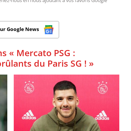
nez-nous en nous ajoutant à vos favoris Google
sur Google News
ns « Mercato PSG :
rûlants du Paris SG ! »