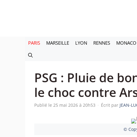
Aller
au
contenu
PARIS
MARSEILLE
LYON
RENNES
MONACO
PSG : Pluie de bo
le choc contre Ar
Publié le 25 mai 2026 à 20h53
·
Écrit par
JEAN-LU
© Copy