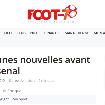
LILLE
LENS
NICE
FC NANTES
SAINT-ETIENNE
MERC
nnes nouvelles avant
senal
C D
·
Durée de lecture : 2 minutes
right : Icon Sport