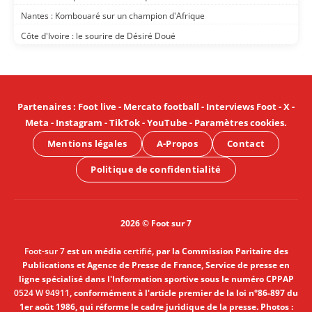
Nantes : Kombouaré sur un champion d'Afrique
Côte d'Ivoire : le sourire de Désiré Doué
Partenaires
:
Foot live
-
Mercato football
-
Interviews Foot
-
X
-
Meta
-
Instagram
-
TikTok
-
YouTube
-
Paramètres cookies
.
Mentions légales
A-Propos
Contact
Politique de confidentialité
2026 © Foot sur 7
Foot-sur 7
est un média
certifié
, par la Commission Paritaire des
Publications et Agence de Presse de France, Service de presse en
ligne spécialisé dans l'Information sportive sous le numéro CPPAP
0524 W 94911
, conformément à l'article premier de la loi n°86-897 du
1er août 1986, qui réforme le cadre juridique de la presse. Photos :