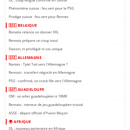
OL : coup dingue confirmé en Suisse
Phénomène suisse : feu vert pour le PSG
Prodige suisse : feu vert pour Rennes
🇧🇪 BELGIQUE
Benatia relance un dossier XXL
Rennais prépare un coup inouï
Stassin, ni privilégié ni cas unique
🇩🇪 ALLEMAGNE
Nantes : Tylel Tati vers l'Allemagne ?
Rennais : transfert négocié en Allemagne
PSG : confirmé, un crack file vers l'Allemagne
🇬🇵 GUADELOUPE
OM : un ailier guadeloupéen à 18M€
Rennais : meneur de jeu guadeloupéen trouvé
ASSE : départ officiel d'Yvann Maçon
🌍 AFRIQUE
OL : nouveau partenaire en Afrique