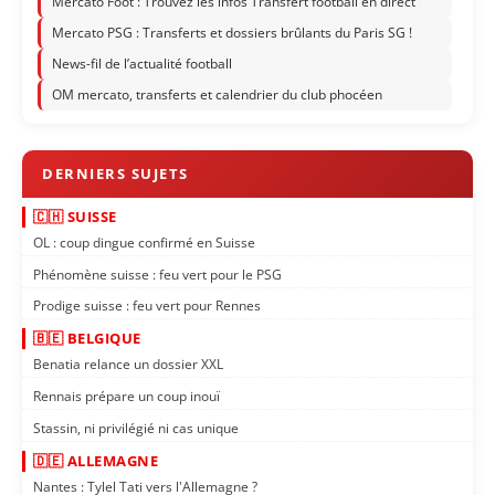
Mercato Foot : Trouvez les infos Transfert football en direct
Mercato PSG : Transferts et dossiers brûlants du Paris SG !
News-fil de l’actualité football
OM mercato, transferts et calendrier du club phocéen
🇨🇭 SUISSE
OL : coup dingue confirmé en Suisse
Phénomène suisse : feu vert pour le PSG
Prodige suisse : feu vert pour Rennes
🇧🇪 BELGIQUE
Benatia relance un dossier XXL
Rennais prépare un coup inouï
Stassin, ni privilégié ni cas unique
🇩🇪 ALLEMAGNE
Nantes : Tylel Tati vers l'Allemagne ?