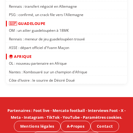
Rennais : transfert négocié en Allemagne
PSG : confirmé, un crack file vers l'Allemagne
🇬🇵 GUADELOUPE
OM : un ailier guadeloupéen à 18M€
Rennais : meneur de jeu guadeloupéen trouvé
ASSE : départ officiel d'Yvann Maçon
🌍 AFRIQUE
OL : nouveau partenaire en Afrique
Nantes : Kombouaré sur un champion d'Afrique
Côte d'Ivoire : le sourire de Désiré Doué
Partenaires
:
Foot live
-
Mercato football
-
Interviews Foot
-
X
-
Meta
-
Instagram
-
TikTok
-
YouTube
-
Paramètres cookies
.
Mentions légales
A-Propos
Contact