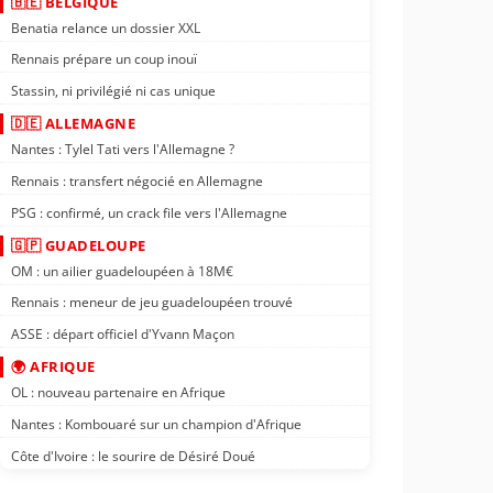
🇧🇪 BELGIQUE
Benatia relance un dossier XXL
Rennais prépare un coup inouï
Stassin, ni privilégié ni cas unique
🇩🇪 ALLEMAGNE
Nantes : Tylel Tati vers l'Allemagne ?
Rennais : transfert négocié en Allemagne
PSG : confirmé, un crack file vers l'Allemagne
🇬🇵 GUADELOUPE
OM : un ailier guadeloupéen à 18M€
Rennais : meneur de jeu guadeloupéen trouvé
ASSE : départ officiel d'Yvann Maçon
🌍 AFRIQUE
OL : nouveau partenaire en Afrique
Nantes : Kombouaré sur un champion d'Afrique
Côte d'Ivoire : le sourire de Désiré Doué