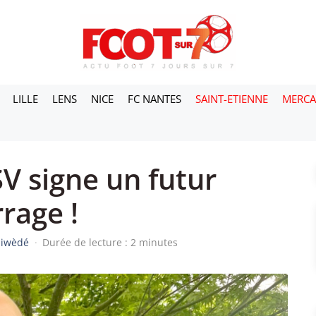
LILLE
LENS
NICE
FC NANTES
SAINT-ETIENNE
MERC
V signe un futur
rage !
siwèdé
·
Durée de lecture : 2 minutes