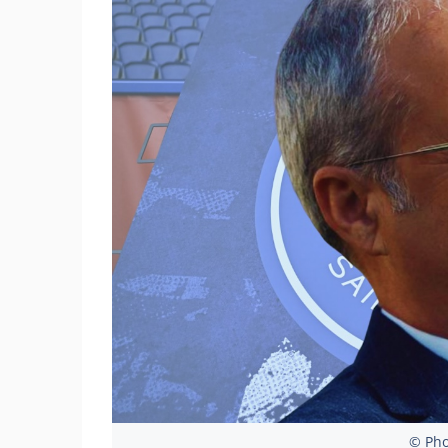
© Pho