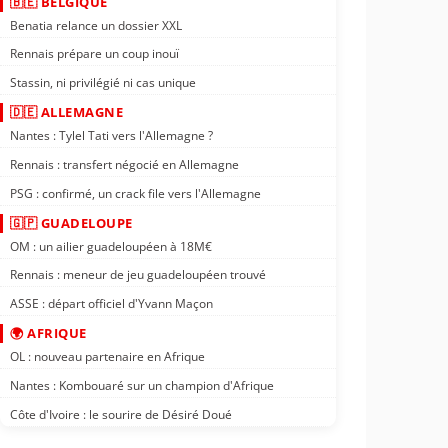
🇧🇪 BELGIQUE
Benatia relance un dossier XXL
Rennais prépare un coup inouï
Stassin, ni privilégié ni cas unique
🇩🇪 ALLEMAGNE
Nantes : Tylel Tati vers l'Allemagne ?
Rennais : transfert négocié en Allemagne
PSG : confirmé, un crack file vers l'Allemagne
🇬🇵 GUADELOUPE
OM : un ailier guadeloupéen à 18M€
Rennais : meneur de jeu guadeloupéen trouvé
ASSE : départ officiel d'Yvann Maçon
🌍 AFRIQUE
OL : nouveau partenaire en Afrique
Nantes : Kombouaré sur un champion d'Afrique
Côte d'Ivoire : le sourire de Désiré Doué