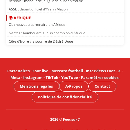
Rennais : meneur de jeu guadeloupéen trouvé
ASSE : départ officiel d'Yvann Maçon
🌍 AFRIQUE
OL : nouveau partenaire en Afrique
Nantes : Kombouaré sur un champion d'Afrique
Côte d'Ivoire : le sourire de Désiré Doué
Partenaires
:
Foot live
-
Mercato football
-
Interviews Foot
-
X
-
Meta
-
Instagram
-
TikTok
-
YouTube
-
Paramètres cookies
.
Mentions légales
A-Propos
Contact
Politique de confidentialité
2026 © Foot sur 7