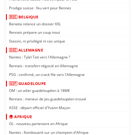
Prodige suisse : feu vert pour Rennes
🇧🇪 BELGIQUE
Benatia relance un dossier XXL
Rennais prépare un coup inouï
Stassin, ni privilégié ni cas unique
🇩🇪 ALLEMAGNE
Nantes : Tylel Tati vers l'Allemagne ?
Rennais : transfert négocié en Allemagne
PSG : confirmé, un crack file vers l'Allemagne
🇬🇵 GUADELOUPE
OM : un ailier guadeloupéen à 18M€
Rennais : meneur de jeu guadeloupéen trouvé
ASSE : départ officiel d'Yvann Maçon
🌍 AFRIQUE
OL : nouveau partenaire en Afrique
Nantes : Kombouaré sur un champion d'Afrique