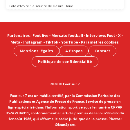
Côte d'Ivoire : le sourire de Désiré Doué
Partenaires
:
Foot live
-
Mercato football
-
Interviews Foot
-
X
-
Meta
-
Instagram
-
TikTok
-
YouTube
-
Paramètres cookies
.
Mentions légales
A-Propos
Contact
Politique de confidentialité
2026 © Foot sur 7
Foot-sur 7
est un média
certifié
, par la Commission Paritaire des
Publications et Agence de Presse de France, Service de presse en
ligne spécialisé dans l'Information sportive sous le numéro CPPAP
0524 W 94911
, conformément à l'article premier de la loi n°86-897 du
1er août 1986, qui réforme le cadre juridique de la presse. Photos :
@IconSport.