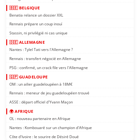
🇧🇪 BELGIQUE
Benatia relance un dossier XXL
Rennais prépare un coup inouï
Stassin, ni privilégié ni cas unique
🇩🇪 ALLEMAGNE
Nantes : Tylel Tati vers l'Allemagne ?
Rennais : transfert négocié en Allemagne
PSG : confirmé, un crack file vers l'Allemagne
🇬🇵 GUADELOUPE
OM : un ailier guadeloupéen à 18M€
Rennais : meneur de jeu guadeloupéen trouvé
ASSE : départ officiel d'Yvann Maçon
🌍 AFRIQUE
OL : nouveau partenaire en Afrique
Nantes : Kombouaré sur un champion d'Afrique
Côte d'Ivoire : le sourire de Désiré Doué