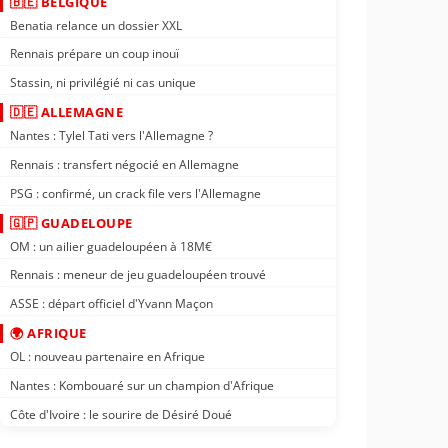
🇧🇪 BELGIQUE
Benatia relance un dossier XXL
Rennais prépare un coup inouï
Stassin, ni privilégié ni cas unique
🇩🇪 ALLEMAGNE
Nantes : Tylel Tati vers l'Allemagne ?
Rennais : transfert négocié en Allemagne
PSG : confirmé, un crack file vers l'Allemagne
🇬🇵 GUADELOUPE
OM : un ailier guadeloupéen à 18M€
Rennais : meneur de jeu guadeloupéen trouvé
ASSE : départ officiel d'Yvann Maçon
🌍 AFRIQUE
OL : nouveau partenaire en Afrique
Nantes : Kombouaré sur un champion d'Afrique
Côte d'Ivoire : le sourire de Désiré Doué