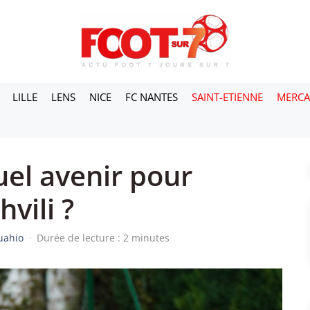
LILLE
LENS
NICE
FC NANTES
SAINT-ETIENNE
MERC
uel avenir pour
hvili ?
uahio
·
Durée de lecture : 2 minutes