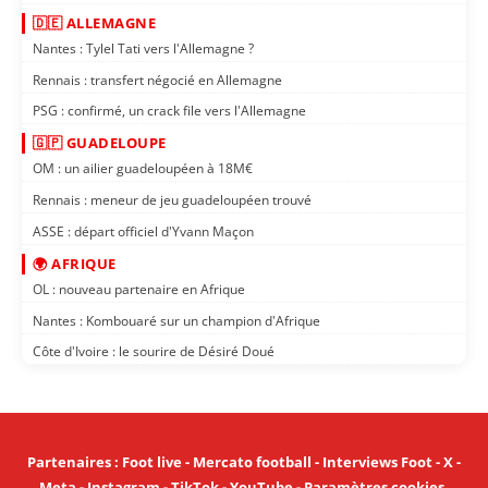
🇩🇪 ALLEMAGNE
Nantes : Tylel Tati vers l'Allemagne ?
Rennais : transfert négocié en Allemagne
PSG : confirmé, un crack file vers l'Allemagne
🇬🇵 GUADELOUPE
OM : un ailier guadeloupéen à 18M€
Rennais : meneur de jeu guadeloupéen trouvé
ASSE : départ officiel d'Yvann Maçon
🌍 AFRIQUE
OL : nouveau partenaire en Afrique
Nantes : Kombouaré sur un champion d'Afrique
Côte d'Ivoire : le sourire de Désiré Doué
Partenaires
:
Foot live
-
Mercato football
-
Interviews Foot
-
X
-
Meta
-
Instagram
-
TikTok
-
YouTube
-
Paramètres cookies
.