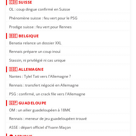
🇨🇭 SUISSE
OL : coup dingue confirmé en Suisse
Phénomène suisse : feu vert pour le PSG
Prodige suisse : feu vert pour Rennes
🇧🇪 BELGIQUE
Benatia relance un dossier XXL
Rennais prépare un coup inouï
Stassin, ni privilégié ni cas unique
🇩🇪 ALLEMAGNE
Nantes : Tylel Tati vers l'Allemagne ?
Rennais : transfert négocié en Allemagne
PSG : confirmé, un crack file vers l'Allemagne
🇬🇵 GUADELOUPE
OM : un ailier guadeloupéen à 18M€
Rennais : meneur de jeu guadeloupéen trouvé
ASSE : départ officiel d'Yvann Maçon