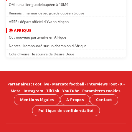
OM : un ailier guadeloupéen à 18M€
Rennais : meneur de jeu guadeloupéen trouvé
ASSE : départ officiel d'Yvann Maçon
🌍 AFRIQUE
OL : nouveau partenaire en Afrique
Nantes : Kombouaré sur un champion d'Afrique
Côte d'Ivoire : le sourire de Désiré Doué
Partenaires
:
Foot live
-
Mercato football
-
Interviews Foot
-
X
-
Meta
-
Instagram
-
TikTok
-
YouTube
-
Paramètres cookies
.
Mentions légales
A-Propos
Contact
Politique de confidentialité