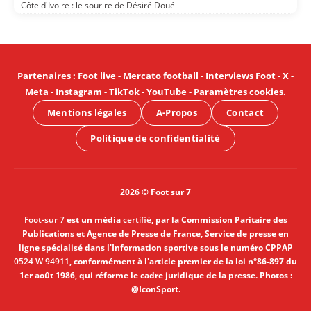
Côte d'Ivoire : le sourire de Désiré Doué
Partenaires
:
Foot live
-
Mercato football
-
Interviews Foot
-
X
-
Meta
-
Instagram
-
TikTok
-
YouTube
-
Paramètres cookies
.
Mentions légales
A-Propos
Contact
Politique de confidentialité
2026 © Foot sur 7
Foot-sur 7
est un média
certifié
, par la Commission Paritaire des
Publications et Agence de Presse de France, Service de presse en
ligne spécialisé dans l'Information sportive sous le numéro CPPAP
0524 W 94911
, conformément à l'article premier de la loi n°86-897 du
1er août 1986, qui réforme le cadre juridique de la presse. Photos :
@IconSport.