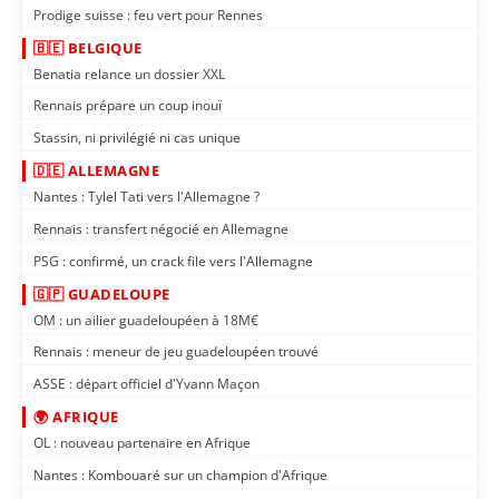
Prodige suisse : feu vert pour Rennes
🇧🇪 BELGIQUE
Benatia relance un dossier XXL
Rennais prépare un coup inouï
Stassin, ni privilégié ni cas unique
🇩🇪 ALLEMAGNE
Nantes : Tylel Tati vers l'Allemagne ?
Rennais : transfert négocié en Allemagne
PSG : confirmé, un crack file vers l'Allemagne
🇬🇵 GUADELOUPE
OM : un ailier guadeloupéen à 18M€
Rennais : meneur de jeu guadeloupéen trouvé
ASSE : départ officiel d'Yvann Maçon
🌍 AFRIQUE
OL : nouveau partenaire en Afrique
Nantes : Kombouaré sur un champion d'Afrique