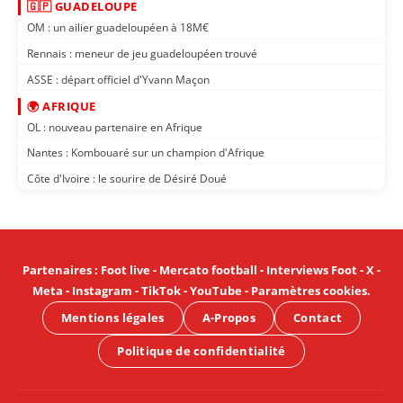
🇬🇵 GUADELOUPE
OM : un ailier guadeloupéen à 18M€
Rennais : meneur de jeu guadeloupéen trouvé
ASSE : départ officiel d'Yvann Maçon
🌍 AFRIQUE
OL : nouveau partenaire en Afrique
Nantes : Kombouaré sur un champion d'Afrique
Côte d'Ivoire : le sourire de Désiré Doué
Partenaires
:
Foot live
-
Mercato football
-
Interviews Foot
-
X
-
Meta
-
Instagram
-
TikTok
-
YouTube
-
Paramètres cookies
.
Mentions légales
A-Propos
Contact
Politique de confidentialité