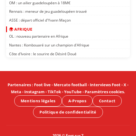
OM : un ailier guadeloupéen à 18M€
Rennais : meneur de jeu guadeloupéen trouvé
ASSE : départ officiel d'Yvann Maçon
🌍 AFRIQUE
OL : nouveau partenaire en Afrique
Nantes : Kombouaré sur un champion d'Afrique
Côte d'Ivoire : le sourire de Désiré Doué
Partenaires
:
Foot live
-
Mercato football
-
Interviews Foot
-
X
-
Meta
-
Instagram
-
TikTok
-
YouTube
-
Paramètres cookies
.
Mentions légales
A-Propos
Contact
Politique de confidentialité
2026 © Foot sur 7