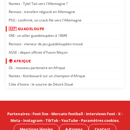
Nantes : Tylel Tati vers l'Allemagne ?
Rennais : transfert négocié en Allemagne
PSG : confirmé, un crack file vers l'Allemagne
🇬🇵 GUADELOUPE
OM : un ailier guadeloupéen à 18M€
Rennais : meneur de jeu guadeloupéen trouvé
ASSE : départ officiel d'Yvann Maçon
🌍 AFRIQUE
OL : nouveau partenaire en Afrique
Nantes : Kombouaré sur un champion d'Afrique
Côte d'Ivoire : le sourire de Désiré Doué
Partenaires
:
Foot live
-
Mercato football
-
Interviews Foot
-
X
-
Meta
-
Instagram
-
TikTok
-
YouTube
-
Paramètres cookies
.
Mentions légales
A-Propos
Contact