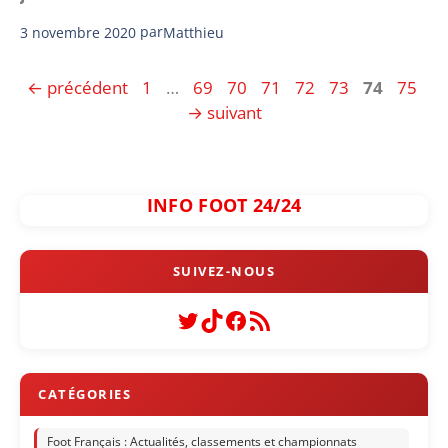
3 novembre 2020
par
Matthieu
Page
Page
Page
Page
Page
Page
Page
Page
←
précédent
1
…
69
70
71
72
73
74
75
→
suivant
INFO FOOT 24/24
Twitter
TikTok
Facebook
Flux RSS
Foot Français : Actualités, classements et championnats