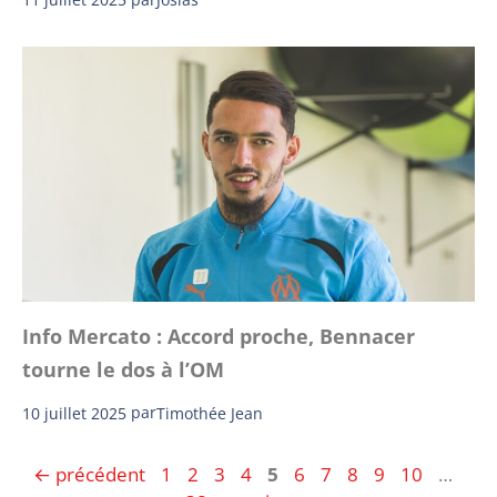
Info Mercato : Accord proche, Bennacer
tourne le dos à l’OM
10 juillet 2025
par
Timothée Jean
Page
Page
Page
Page
Page
Page
Page
Page
Page
Page
Pag
←
précédent
1
2
3
4
5
6
7
8
9
10
…