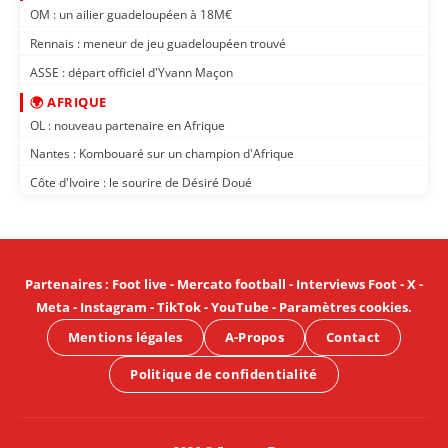
OM : un ailier guadeloupéen à 18M€
Rennais : meneur de jeu guadeloupéen trouvé
ASSE : départ officiel d'Yvann Maçon
🌍 AFRIQUE
OL : nouveau partenaire en Afrique
Nantes : Kombouaré sur un champion d'Afrique
Côte d'Ivoire : le sourire de Désiré Doué
Partenaires
:
Foot live
-
Mercato football
-
Interviews Foot
-
X
-
Meta
-
Instagram
-
TikTok
-
YouTube
-
Paramètres cookies
.
Mentions légales
A-Propos
Contact
Politique de confidentialité