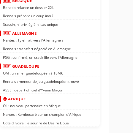
🇧🇪 BELGIQUE
Benatia relance un dossier XXL
Rennais prépare un coup inouï
Stassin, ni privilégié ni cas unique
🇩🇪 ALLEMAGNE
Nantes : Tylel Tati vers l'Allemagne ?
Rennais : transfert négocié en Allemagne
PSG : confirmé, un crack file vers l'Allemagne
🇬🇵 GUADELOUPE
OM : un ailier guadeloupéen à 18M€
Rennais : meneur de jeu guadeloupéen trouvé
ASSE : départ officiel d'Yvann Maçon
🌍 AFRIQUE
OL : nouveau partenaire en Afrique
Nantes : Kombouaré sur un champion d'Afrique
Côte d'Ivoire : le sourire de Désiré Doué