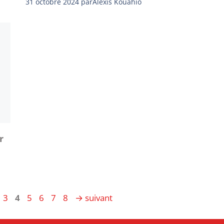
31 octobre 2024
par
Alexis Kouahio
r
ge
Page
Page
Page
Page
Page
Page
3
4
5
6
7
8
→
suivant