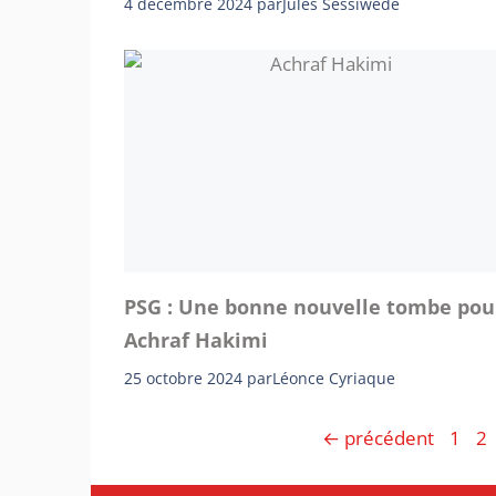
4 décembre 2024
par
Jules Sessiwèdé
PSG : Une bonne nouvelle tombe pou
Achraf Hakimi
25 octobre 2024
par
Léonce Cyriaque
Page
Pa
←
précédent
1
2