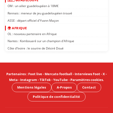
🇬🇵 GUADELOUPE
OM : un ailier guadeloupéen à 18M€
Rennais : meneur de jeu guadeloupéen trouvé
ASSE : départ officiel d'Yvann Maçon
🌍 AFRIQUE
OL : nouveau partenaire en Afrique
Nantes : Kombouaré sur un champion d'Afrique
Côte d'Ivoire : le sourire de Désiré Doué
Partenaires
:
Foot live
-
Mercato football
-
Interviews Foot
-
X
-
Meta
-
Instagram
-
TikTok
-
YouTube
-
Paramètres cookies
.
Mentions légales
A-Propos
Contact
Politique de confidentialité