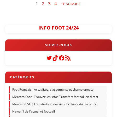
Page
Page
Page
Page
1
2
3
4
→
suivant
INFO FOOT 24/24
Twitter
TikTok
Facebook
Flux RSS
Foot Français : Actualités, classements et championnats
Mercato Foot : Trouvez les infos Transfert football en direct
Mercato PSG : Transferts et dossiers brûlants du Paris SG !
News-fil de l’actualité football