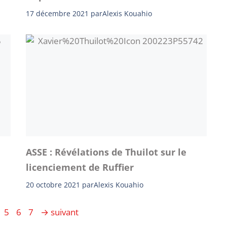
17 décembre 2021
par
Alexis Kouahio
ASSE : Révélations de Thuilot sur le
licenciement de Ruffier
20 octobre 2021
par
Alexis Kouahio
age
Page
Page
Page
5
6
7
→
suivant