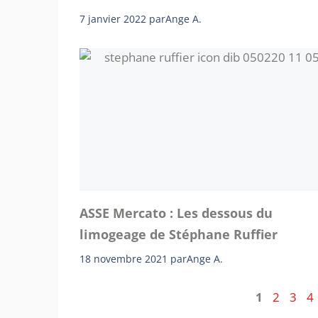
7 janvier 2022
par
Ange A.
ASSE Mercato : Les dessous du
limogeage de Stéphane Ruffier
18 novembre 2021
par
Ange A.
Page
Page
Page
P
1
2
3
4