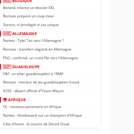
🇧🇪 BELGIQUE
Benatia relance un dossier XXL
Rennais prépare un coup inouï
Stassin, ni privilégié ni cas unique
🇩🇪 ALLEMAGNE
Nantes : Tylel Tati vers l'Allemagne ?
Rennais : transfert négocié en Allemagne
PSG : confirmé, un crack file vers l'Allemagne
🇬🇵 GUADELOUPE
OM : un ailier guadeloupéen à 18M€
Rennais : meneur de jeu guadeloupéen trouvé
ASSE : départ officiel d'Yvann Maçon
🌍 AFRIQUE
OL : nouveau partenaire en Afrique
Nantes : Kombouaré sur un champion d'Afrique
Côte d'Ivoire : le sourire de Désiré Doué