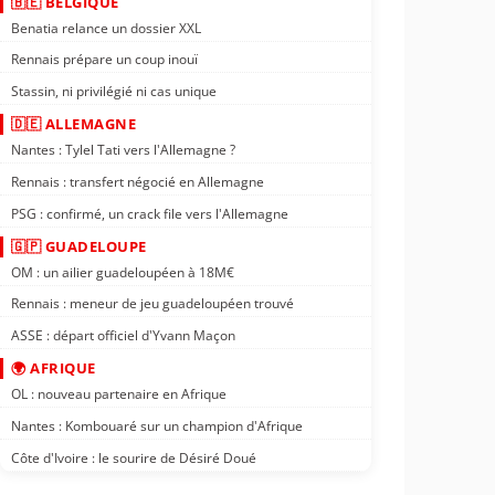
🇧🇪 BELGIQUE
Benatia relance un dossier XXL
Rennais prépare un coup inouï
Stassin, ni privilégié ni cas unique
🇩🇪 ALLEMAGNE
Nantes : Tylel Tati vers l'Allemagne ?
Rennais : transfert négocié en Allemagne
PSG : confirmé, un crack file vers l'Allemagne
🇬🇵 GUADELOUPE
OM : un ailier guadeloupéen à 18M€
Rennais : meneur de jeu guadeloupéen trouvé
ASSE : départ officiel d'Yvann Maçon
🌍 AFRIQUE
OL : nouveau partenaire en Afrique
Nantes : Kombouaré sur un champion d'Afrique
Côte d'Ivoire : le sourire de Désiré Doué