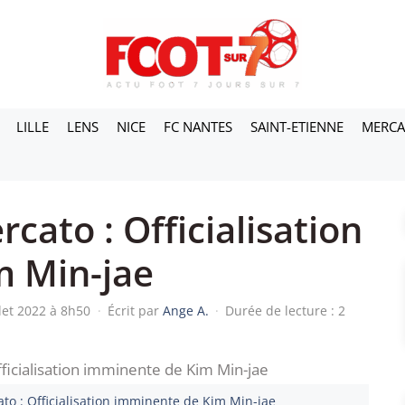
LILLE
LENS
NICE
FC NANTES
SAINT-ETIENNE
MERC
cato : Officialisation
m Min-jae
llet 2022 à 8h50
·
Écrit par
Ange A.
·
Durée de lecture : 2
to : Officialisation imminente de Kim Min-jae