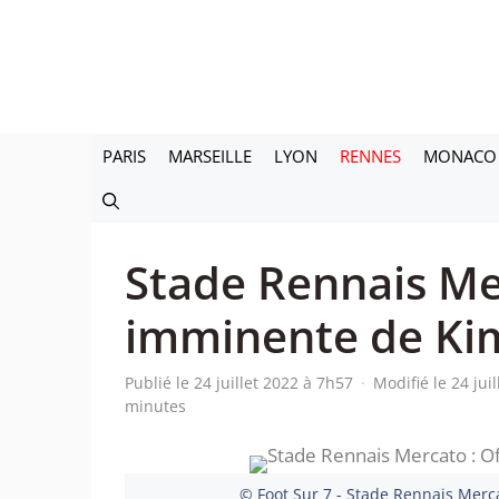
Aller
au
contenu
PARIS
MARSEILLE
LYON
RENNES
MONACO
Stade Rennais Mer
imminente de Ki
Publié le 24 juillet 2022 à 7h57
·
Modifié le 24 jui
minutes
© Foot Sur 7 - Stade Rennais Merca