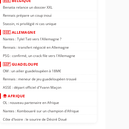
🇧🇪 BELGIQUE
Benatia relance un dossier XXL
Rennais prépare un coup inouï
Stassin, ni privilégié ni cas unique
🇩🇪 ALLEMAGNE
Nantes : Tylel Tati vers l'Allemagne ?
Rennais : transfert négocié en Allemagne
PSG : confirmé, un crack file vers l'Allemagne
🇬🇵 GUADELOUPE
OM : un ailier guadeloupéen à 18M€
Rennais : meneur de jeu guadeloupéen trouvé
ASSE : départ officiel d'Yvann Maçon
🌍 AFRIQUE
OL : nouveau partenaire en Afrique
Nantes : Kombouaré sur un champion d'Afrique
Côte d'Ivoire : le sourire de Désiré Doué