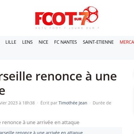
LILLE
LENS
NICE
FC NANTES
SAINT-ETIENNE
MERC
seille renonce à une
e
nvier 2023 à 18h38
·
Écrit par
Timothée Jean
·
Durée de
arseille renonce à une arrivée en attaque