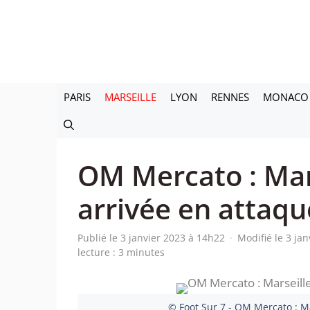
Aller
au
contenu
PARIS
MARSEILLE
LYON
RENNES
MONACO
OM Mercato : Mar
arrivée en attaqu
Publié le 3 janvier 2023 à 14h22
·
Modifié le 3 ja
lecture : 3 minutes
© Foot Sur 7 - OM Mercato : M