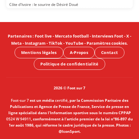
Côte d'Ivoire : le sourire de Désiré Doué
Partenaires
:
Foot live
-
Mercato football
-
Interviews Foot
-
X
-
Meta
-
Instagram
-
TikTok
-
YouTube
-
Paramètres cookies
.
Mentions légales
A-Propos
Contact
Politique de confidentialité
2026 © Foot sur 7
Foot-sur 7
est un média
certifié
, par la Commission Paritaire des
Publications et Agence de Presse de France, Service de presse en
ligne spécialisé dans l'Information sportive sous le numéro CPPAP
0524 W 94911
, conformément à l'article premier de la loi n°86-897 du
1er août 1986, qui réforme le cadre juridique de la presse. Photos :
@IconSport.