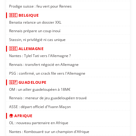
Prodige suisse : feu vert pour Rennes
🇧🇪 BELGIQUE
Benatia relance un dossier XXL
Rennais prépare un coup inouï
Stassin, ni privilégié ni cas unique
🇩🇪 ALLEMAGNE
Nantes : Tylel Tati vers l'Allemagne ?
Rennais : transfert négocié en Allemagne
PSG : confirmé, un crack file vers l'Allemagne
🇬🇵 GUADELOUPE
OM : un ailier guadeloupéen à 18M€
Rennais : meneur de jeu guadeloupéen trouvé
ASSE : départ officiel d'Yvann Maçon
🌍 AFRIQUE
OL : nouveau partenaire en Afrique
Nantes : Kombouaré sur un champion d'Afrique