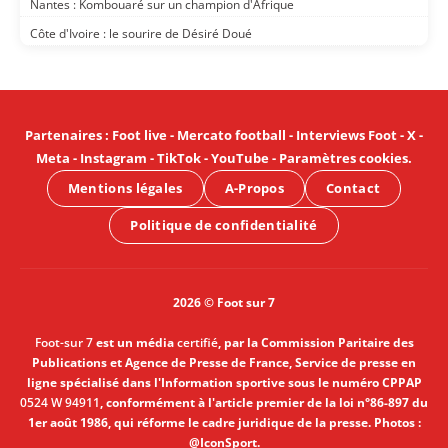
Nantes : Kombouaré sur un champion d'Afrique
Côte d'Ivoire : le sourire de Désiré Doué
Partenaires
:
Foot live
-
Mercato football
-
Interviews Foot
-
X
-
Meta
-
Instagram
-
TikTok
-
YouTube
-
Paramètres cookies
.
Mentions légales
A-Propos
Contact
Politique de confidentialité
2026 © Foot sur 7
Foot-sur 7
est un média
certifié
, par la Commission Paritaire des
Publications et Agence de Presse de France, Service de presse en
ligne spécialisé dans l'Information sportive sous le numéro CPPAP
0524 W 94911
, conformément à l'article premier de la loi n°86-897 du
1er août 1986, qui réforme le cadre juridique de la presse. Photos :
@IconSport.