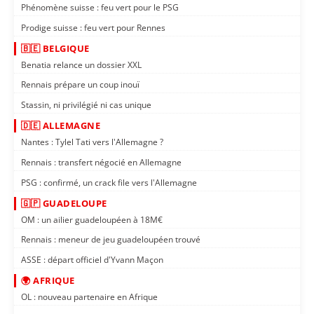
Phénomène suisse : feu vert pour le PSG
Prodige suisse : feu vert pour Rennes
🇧🇪 BELGIQUE
Benatia relance un dossier XXL
Rennais prépare un coup inouï
Stassin, ni privilégié ni cas unique
🇩🇪 ALLEMAGNE
Nantes : Tylel Tati vers l'Allemagne ?
Rennais : transfert négocié en Allemagne
PSG : confirmé, un crack file vers l'Allemagne
🇬🇵 GUADELOUPE
OM : un ailier guadeloupéen à 18M€
Rennais : meneur de jeu guadeloupéen trouvé
ASSE : départ officiel d'Yvann Maçon
🌍 AFRIQUE
OL : nouveau partenaire en Afrique