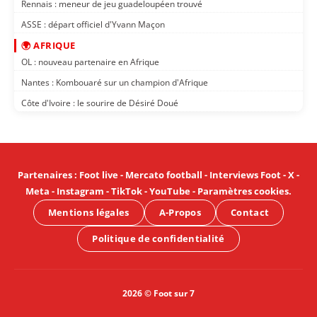
Rennais : meneur de jeu guadeloupéen trouvé
ASSE : départ officiel d'Yvann Maçon
🌍 AFRIQUE
OL : nouveau partenaire en Afrique
Nantes : Kombouaré sur un champion d'Afrique
Côte d'Ivoire : le sourire de Désiré Doué
Partenaires
:
Foot live
-
Mercato football
-
Interviews Foot
-
X
-
Meta
-
Instagram
-
TikTok
-
YouTube
-
Paramètres cookies
.
Mentions légales
A-Propos
Contact
Politique de confidentialité
2026 © Foot sur 7