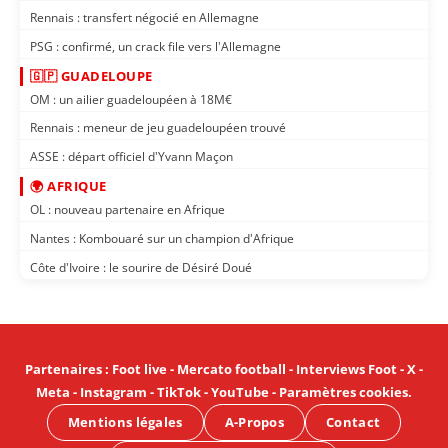
Rennais : transfert négocié en Allemagne
PSG : confirmé, un crack file vers l'Allemagne
🇬🇵 GUADELOUPE
OM : un ailier guadeloupéen à 18M€
Rennais : meneur de jeu guadeloupéen trouvé
ASSE : départ officiel d'Yvann Maçon
🌍 AFRIQUE
OL : nouveau partenaire en Afrique
Nantes : Kombouaré sur un champion d'Afrique
Côte d'Ivoire : le sourire de Désiré Doué
Partenaires
:
Foot live
-
Mercato football
-
Interviews Foot
-
X
-
Meta
-
Instagram
-
TikTok
-
YouTube
-
Paramètres cookies
.
Mentions légales
A-Propos
Contact