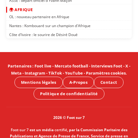
ASSE : départ officiel d'Yvann Maçon
🌍 AFRIQUE
OL : nouveau partenaire en Afrique
Nantes : Kombouaré sur un champion d'Afrique
Côte d'Ivoire : le sourire de Désiré Doué
Partenaires
:
Foot live
-
Mercato football
-
Interviews Foot
-
X
-
Meta
-
Instagram
-
TikTok
-
YouTube
-
Paramètres cookies
.
Mentions légales
A-Propos
Contact
Politique de confidentialité
2026 © Foot sur 7
Foot-sur 7
est un média
certifié
, par la Commission Paritaire des
Publications et Agence de Presse de France, Service de presse en