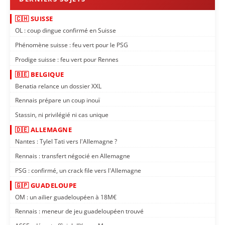
🇨🇭 SUISSE
OL : coup dingue confirmé en Suisse
Phénomène suisse : feu vert pour le PSG
Prodige suisse : feu vert pour Rennes
🇧🇪 BELGIQUE
Benatia relance un dossier XXL
Rennais prépare un coup inouï
Stassin, ni privilégié ni cas unique
🇩🇪 ALLEMAGNE
Nantes : Tylel Tati vers l'Allemagne ?
Rennais : transfert négocié en Allemagne
PSG : confirmé, un crack file vers l'Allemagne
🇬🇵 GUADELOUPE
OM : un ailier guadeloupéen à 18M€
Rennais : meneur de jeu guadeloupéen trouvé