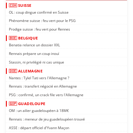
🇨🇭 SUISSE
OL : coup dingue confirmé en Suisse
Phénomène suisse : feu vert pour le PSG
Prodige suisse : feu vert pour Rennes
🇧🇪 BELGIQUE
Benatia relance un dossier XXL
Rennais prépare un coup inouï
Stassin, ni privilégié ni cas unique
🇩🇪 ALLEMAGNE
Nantes : Tylel Tati vers l'Allemagne ?
Rennais : transfert négocié en Allemagne
PSG : confirmé, un crack file vers l'Allemagne
🇬🇵 GUADELOUPE
OM : un ailier guadeloupéen à 18M€
Rennais : meneur de jeu guadeloupéen trouvé
ASSE : départ officiel d'Yvann Maçon