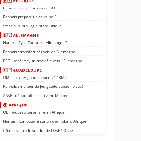
🇧🇪 BELGIQUE
Benatia relance un dossier XXL
Rennais prépare un coup inouï
Stassin, ni privilégié ni cas unique
🇩🇪 ALLEMAGNE
Nantes : Tylel Tati vers l'Allemagne ?
Rennais : transfert négocié en Allemagne
PSG : confirmé, un crack file vers l'Allemagne
🇬🇵 GUADELOUPE
OM : un ailier guadeloupéen à 18M€
Rennais : meneur de jeu guadeloupéen trouvé
ASSE : départ officiel d'Yvann Maçon
🌍 AFRIQUE
OL : nouveau partenaire en Afrique
Nantes : Kombouaré sur un champion d'Afrique
Côte d'Ivoire : le sourire de Désiré Doué