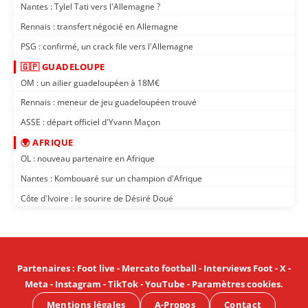
Nantes : Tylel Tati vers l'Allemagne ?
Rennais : transfert négocié en Allemagne
PSG : confirmé, un crack file vers l'Allemagne
🇬🇵 GUADELOUPE
OM : un ailier guadeloupéen à 18M€
Rennais : meneur de jeu guadeloupéen trouvé
ASSE : départ officiel d'Yvann Maçon
🌍 AFRIQUE
OL : nouveau partenaire en Afrique
Nantes : Kombouaré sur un champion d'Afrique
Côte d'Ivoire : le sourire de Désiré Doué
Partenaires
:
Foot live
-
Mercato football
-
Interviews Foot
-
X
-
Meta
-
Instagram
-
TikTok
-
YouTube
-
Paramètres cookies
.
Mentions légales
A-Propos
Contact